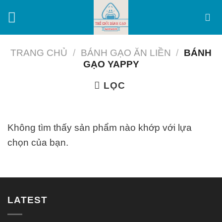
Skip
to
content
TRANG CHỦ
/
BÁNH GẠO ĂN LIỀN
/
BÁNH
GẠO YAPPY
LỌC
Không tìm thấy sản phẩm nào khớp với lựa
chọn của bạn.
LATEST