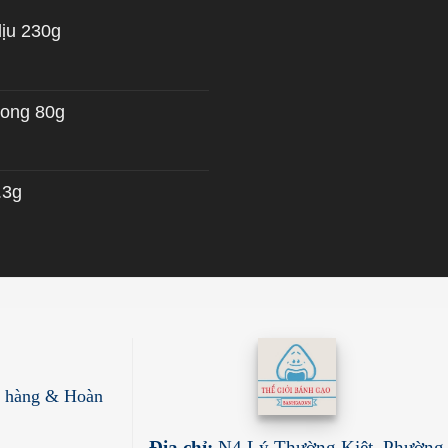
dịu 230g
 ong 80g
.3g
ả hàng & Hoàn
Địa chỉ:
N4 Lý Thường Kiệt, Phường