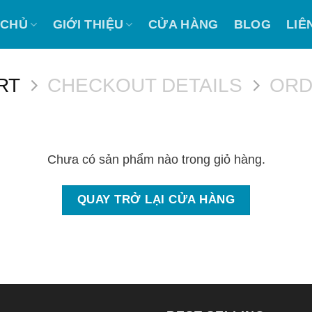
 CHỦ
GIỚI THIỆU
CỬA HÀNG
BLOG
LIÊ
RT
CHECKOUT DETAILS
ORD
Chưa có sản phẩm nào trong giỏ hàng.
QUAY TRỞ LẠI CỬA HÀNG