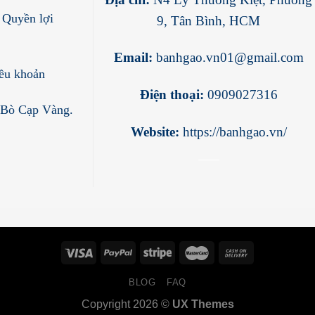
 Quyền lợi
9, Tân Bình, HCM
Email:
banhgao.vn01@gmail.com
ều khoản
Điện thoại:
0909027316
Bò Cạp Vàng
.
Website:
https://banhgao.vn/
BLOG
FAQ
Copyright 2026 ©
UX Themes